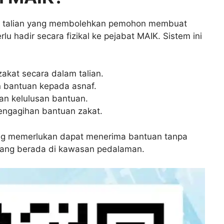
am talian yang membolehkan pemohon membuat
u hadir secara fizikal ke pejabat MAIK. Sistem ini
kat secara dalam talian.
 bantuan kepada asnaf.
n kelulusan bantuan.
pengagihan bantuan zakat.
yang memerlukan dapat menerima bantuan tanpa
 yang berada di kawasan pedalaman.