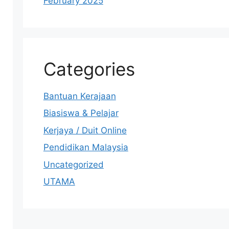
February 2025
Categories
Bantuan Kerajaan
Biasiswa & Pelajar
Kerjaya / Duit Online
Pendidikan Malaysia
Uncategorized
UTAMA