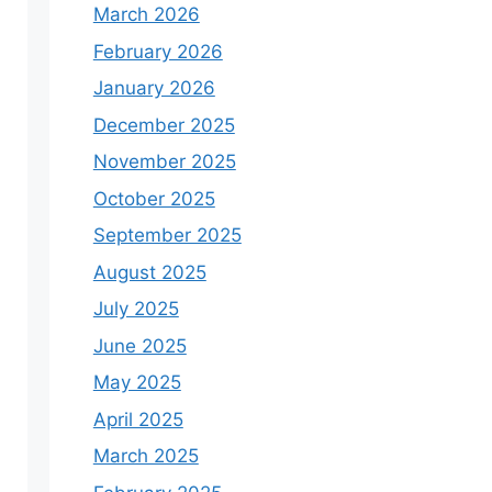
March 2026
February 2026
January 2026
December 2025
November 2025
October 2025
September 2025
August 2025
July 2025
June 2025
May 2025
April 2025
March 2025