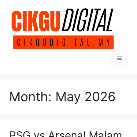
Skip
to
content
Menu
Month:
May 2026
PSG vs Arsenal Malam