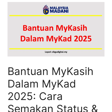
Bantuan MyKasih
Dalam MyKad
2025: Cara
Semakan Status &