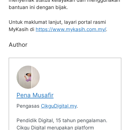
menyemak status kelayakan dan menggunakan
bantuan ini dengan bijak.
Untuk maklumat lanjut, layari portal rasmi
MyKasih di
https://www.mykasih.com.my/
.
Author
Pena Musafir
Pengasas
CikguDigital.my
.
Pendidik Digital, 15 tahun pengalaman.
Cikgu Digital merupakan platform