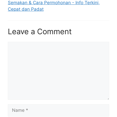
Semakan & Cara Permohonan - Info Terkini,
Cepat dan Padat
Leave a Comment
Comment
Name