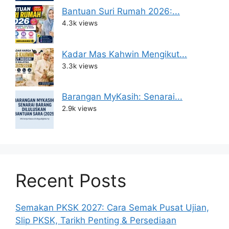
Bantuan Suri Rumah 2026:...
4.3k views
Kadar Mas Kahwin Mengikut...
3.3k views
Barangan MyKasih: Senarai...
2.9k views
Recent Posts
Semakan PKSK 2027: Cara Semak Pusat Ujian,
Slip PKSK, Tarikh Penting & Persediaan