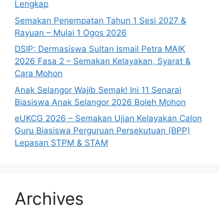
Lengkap
Semakan Penempatan Tahun 1 Sesi 2027 &
Rayuan – Mulai 1 Ogos 2026
DSIP: Dermasiswa Sultan Ismail Petra MAIK
2026 Fasa 2 – Semakan Kelayakan, Syarat &
Cara Mohon
Anak Selangor Wajib Semak! Ini 11 Senarai
Biasiswa Anak Selangor 2026 Boleh Mohon
eUKCG 2026 – Semakan Ujian Kelayakan Calon
Guru Biasiswa Perguruan Persekutuan (BPP)
Lepasan STPM & STAM
Archives