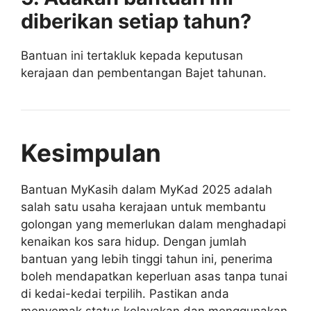
diberikan setiap tahun?
Bantuan ini tertakluk kepada keputusan
kerajaan dan pembentangan Bajet tahunan.
Kesimpulan
Bantuan MyKasih dalam MyKad 2025 adalah
salah satu usaha kerajaan untuk membantu
golongan yang memerlukan dalam menghadapi
kenaikan kos sara hidup. Dengan jumlah
bantuan yang lebih tinggi tahun ini, penerima
boleh mendapatkan keperluan asas tanpa tunai
di kedai-kedai terpilih. Pastikan anda