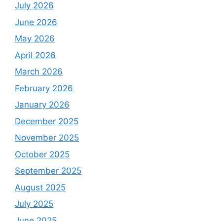
July 2026
June 2026
May 2026
April 2026
March 2026
February 2026
January 2026
December 2025
November 2025
October 2025
September 2025
August 2025
July 2025
June 2025