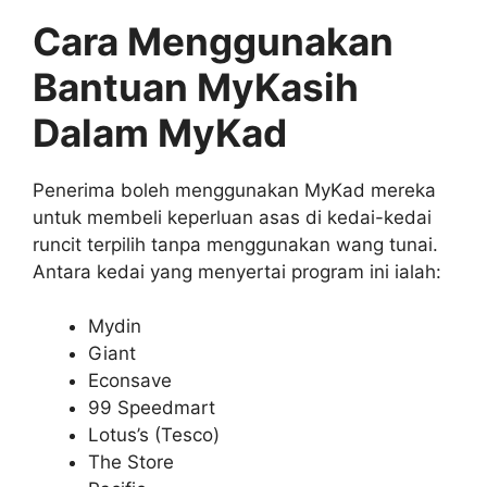
Cara Menggunakan
Bantuan MyKasih
Dalam MyKad
Penerima boleh menggunakan MyKad mereka
untuk membeli keperluan asas di kedai-kedai
runcit terpilih tanpa menggunakan wang tunai.
Antara kedai yang menyertai program ini ialah:
Mydin
Giant
Econsave
99 Speedmart
Lotus’s (Tesco)
The Store