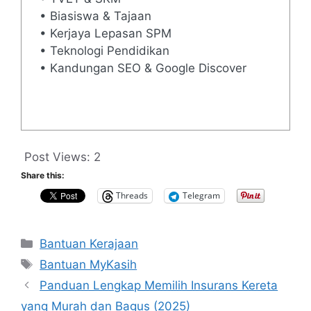
• Biasiswa & Tajaan
• Kerjaya Lepasan SPM
• Teknologi Pendidikan
• Kandungan SEO & Google Discover
Post Views:
2
Share this:
Threads
Telegram
Categories
Bantuan Kerajaan
Tags
Bantuan MyKasih
Panduan Lengkap Memilih Insurans Kereta
yang Murah dan Bagus (2025)