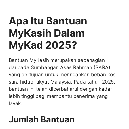
Apa Itu Bantuan
MyKasih Dalam
MyKad 2025?
Bantuan MyKasih merupakan sebahagian
daripada Sumbangan Asas Rahmah (SARA)
yang bertujuan untuk meringankan beban kos
sara hidup rakyat Malaysia. Pada tahun 2025,
bantuan ini telah diperbaharui dengan kadar
lebih tinggi bagi membantu penerima yang
layak.
Jumlah Bantuan