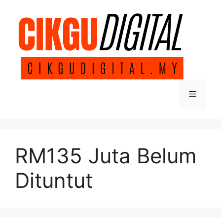
Skip
to
content
Menu
RM135 Juta Belum
Dituntut