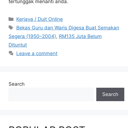
tertunggak menanti anda.
Categories
Kerjaya / Duit Online
Tags
Bekas Guru dan Waris Digesa Buat Semakan
Segera (1950–2004)
,
RM135 Juta Belum
Dituntut
Leave a comment
Search
Search