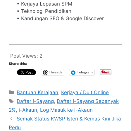
• Kerjaya Lepasan SPM
• Teknologi Pendidikan
• Kandungan SEO & Google Discover
Post Views:
2
Share this:
Threads
Telegram
Categories
Bantuan Kerajaan
,
Kerjaya / Duit Online
Tags
Daftar i-Sayang
,
Daftar i-Sayang Sebanyak
2%
,
i-Akaun
,
Log Masuk ke i-Akaun
Semak Status KWSP Isteri & Kemas Kini Jika
Perlu