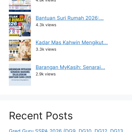
4.8k views
Bantuan Suri Rumah 2026:...
4.3k views
Kadar Mas Kahwin Mengikut...
3.3k views
Barangan MyKasih: Senarai...
2.9k views
Recent Posts
Gred Guru SSPA 2026 (DG9, DG10, DG12, DG13