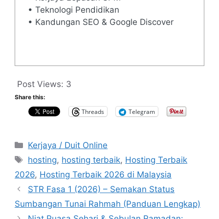
• Teknologi Pendidikan
• Kandungan SEO & Google Discover
Post Views:
3
Share this:
Threads
Telegram
Categories
Kerjaya / Duit Online
Tags
hosting
,
hosting terbaik
,
Hosting Terbaik
2026
,
Hosting Terbaik 2026 di Malaysia
STR Fasa 1 (2026) – Semakan Status
Sumbangan Tunai Rahmah (Panduan Lengkap)
Niat Puasa Sehari & Sebulan Ramadan: