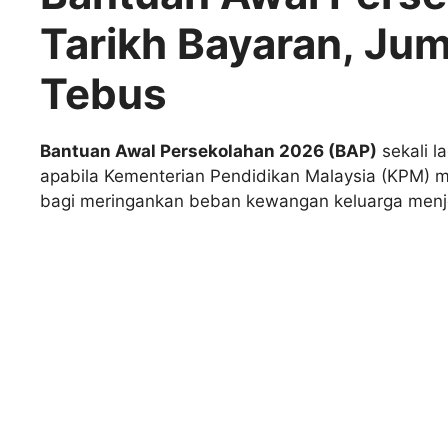
Tarikh Bayaran, Ju
Tebus
Bantuan Awal Persekolahan 2026 (BAP)
sekali l
apabila Kementerian Pendidikan Malaysia (KPM)
bagi meringankan beban kewangan keluarga menje