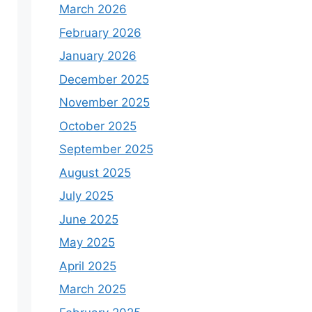
March 2026
February 2026
January 2026
December 2025
November 2025
October 2025
September 2025
August 2025
July 2025
June 2025
May 2025
April 2025
March 2025