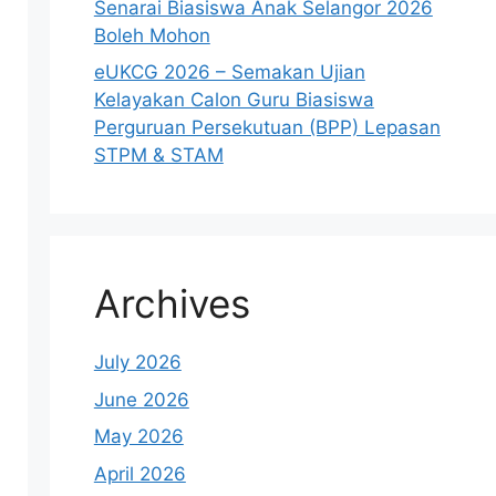
Senarai Biasiswa Anak Selangor 2026
Boleh Mohon
eUKCG 2026 – Semakan Ujian
Kelayakan Calon Guru Biasiswa
Perguruan Persekutuan (BPP) Lepasan
STPM & STAM
Archives
July 2026
June 2026
May 2026
April 2026