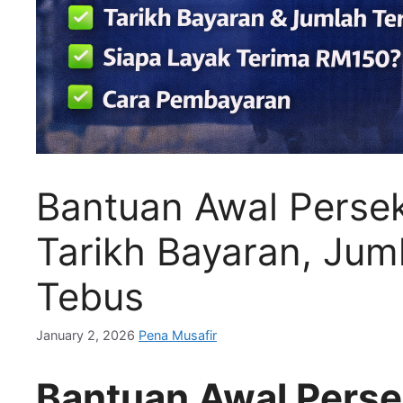
Bantuan Awal Perse
Tarikh Bayaran, Ju
Tebus
January 2, 2026
Pena Musafir
Bantuan Awal Perse