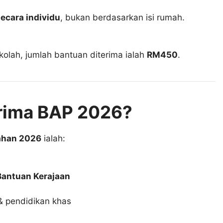
ecara individu
, bukan berdasarkan isi rumah.
olah, jumlah bantuan diterima ialah
RM450
.
rima BAP 2026?
lahan 2026
ialah:
Bantuan Kerajaan
& pendidikan khas