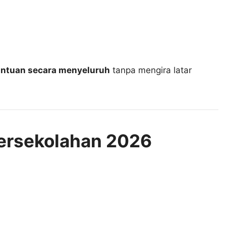
ntuan secara menyeluruh
tanpa mengira latar
ersekolahan 2026