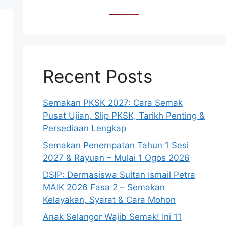
Recent Posts
Semakan PKSK 2027: Cara Semak
Pusat Ujian, Slip PKSK, Tarikh Penting &
Persediaan Lengkap
Semakan Penempatan Tahun 1 Sesi
2027 & Rayuan – Mulai 1 Ogos 2026
DSIP: Dermasiswa Sultan Ismail Petra
MAIK 2026 Fasa 2 – Semakan
Kelayakan, Syarat & Cara Mohon
Anak Selangor Wajib Semak! Ini 11