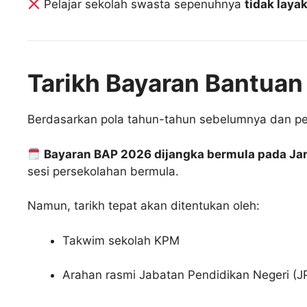
Pelajar sekolah swasta sepenuhnya
tidak laya
Tarikh Bayaran Bantuan
Berdasarkan pola tahun-tahun sebelumnya dan 
Bayaran BAP 2026 dijangka bermula pada Ja
sesi persekolahan bermula.
Namun, tarikh tepat akan ditentukan oleh:
Takwim sekolah KPM
Arahan rasmi Jabatan Pendidikan Negeri (J