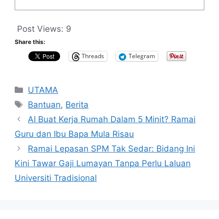
Post Views:
9
Share this:
Threads
Telegram
Categories
UTAMA
Tags
Bantuan
,
Berita
AI Buat Kerja Rumah Dalam 5 Minit? Ramai
Guru dan Ibu Bapa Mula Risau
Ramai Lepasan SPM Tak Sedar: Bidang Ini
Kini Tawar Gaji Lumayan Tanpa Perlu Laluan
Universiti Tradisional