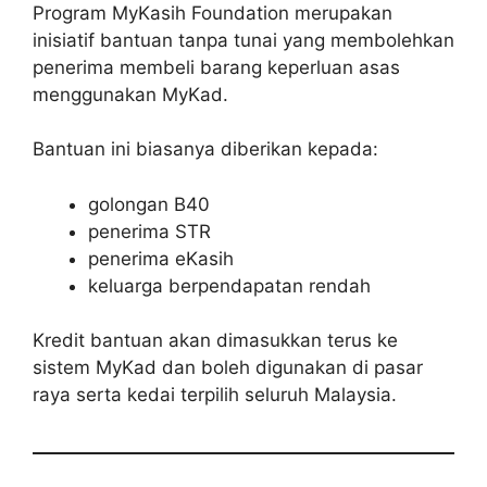
Program MyKasih Foundation merupakan
inisiatif bantuan tanpa tunai yang membolehkan
penerima membeli barang keperluan asas
menggunakan MyKad.
Bantuan ini biasanya diberikan kepada:
golongan B40
penerima STR
penerima eKasih
keluarga berpendapatan rendah
Kredit bantuan akan dimasukkan terus ke
sistem MyKad dan boleh digunakan di pasar
raya serta kedai terpilih seluruh Malaysia.