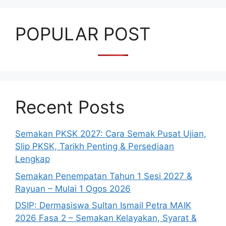
POPULAR POST
Recent Posts
Semakan PKSK 2027: Cara Semak Pusat Ujian,
Slip PKSK, Tarikh Penting & Persediaan
Lengkap
Semakan Penempatan Tahun 1 Sesi 2027 &
Rayuan – Mulai 1 Ogos 2026
DSIP: Dermasiswa Sultan Ismail Petra MAIK
2026 Fasa 2 – Semakan Kelayakan, Syarat &