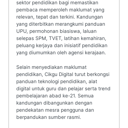
sektor pendidikan bagi memastikan
pembaca memperoleh maklumat yang
relevan, tepat dan terkini. Kandungan
yang diterbitkan merangkumi panduan
UPU, permohonan biasiswa, laluan
selepas SPM, TVET, latihan kemahiran,
peluang kerjaya dan inisiatif pendidikan
yang diumumkan oleh agensi kerajaan.
Selain menyediakan maklumat
pendidikan, Cikgu Digital turut berkongsi
panduan teknologi pendidikan, alat
digital untuk guru dan pelajar serta trend
pembelajaran abad ke-21. Semua
kandungan dibangunkan dengan
pendekatan mesra pengguna dan
berpandukan sumber rasmi.