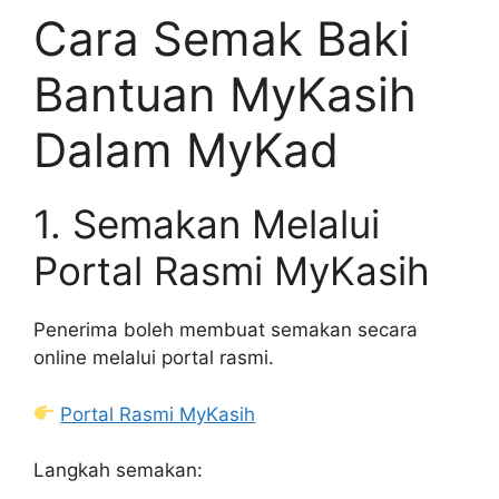
Cara Semak Baki
Bantuan MyKasih
Dalam MyKad
1. Semakan Melalui
Portal Rasmi MyKasih
Penerima boleh membuat semakan secara
online melalui portal rasmi.
Portal Rasmi MyKasih
Langkah semakan: