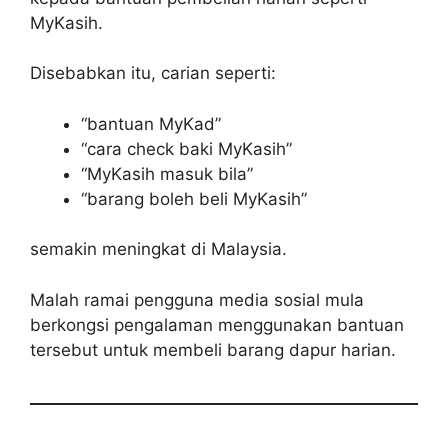
MyKasih.
Disebabkan itu, carian seperti:
“bantuan MyKad”
“cara check baki MyKasih”
“MyKasih masuk bila”
“barang boleh beli MyKasih”
semakin meningkat di Malaysia.
Malah ramai pengguna media sosial mula
berkongsi pengalaman menggunakan bantuan
tersebut untuk membeli barang dapur harian.