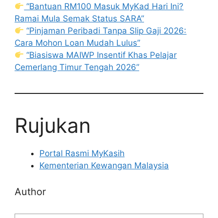
“Bantuan RM100 Masuk MyKad Hari Ini?
Ramai Mula Semak Status SARA”
“Pinjaman Peribadi Tanpa Slip Gaji 2026:
Cara Mohon Loan Mudah Lulus”
“Biasiswa MAIWP Insentif Khas Pelajar
Cemerlang Timur Tengah 2026”
Rujukan
Portal Rasmi MyKasih
Kementerian Kewangan Malaysia
Author