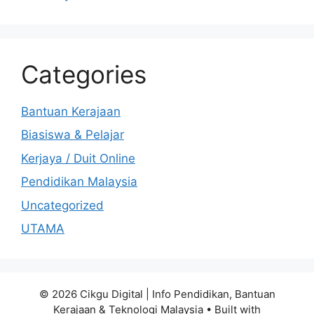
Categories
Bantuan Kerajaan
Biasiswa & Pelajar
Kerjaya / Duit Online
Pendidikan Malaysia
Uncategorized
UTAMA
© 2026 Cikgu Digital | Info Pendidikan, Bantuan
Kerajaan & Teknologi Malaysia
• Built with