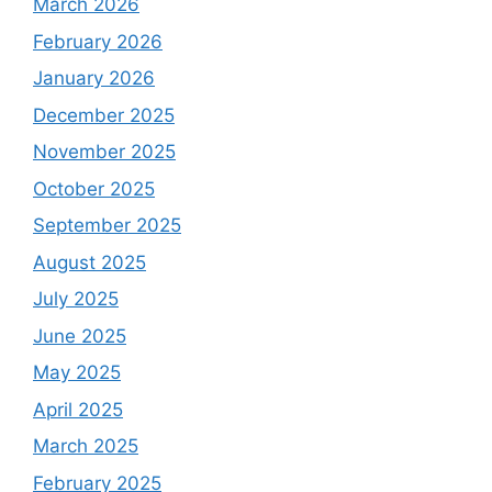
March 2026
February 2026
January 2026
December 2025
November 2025
October 2025
September 2025
August 2025
July 2025
June 2025
May 2025
April 2025
March 2025
February 2025