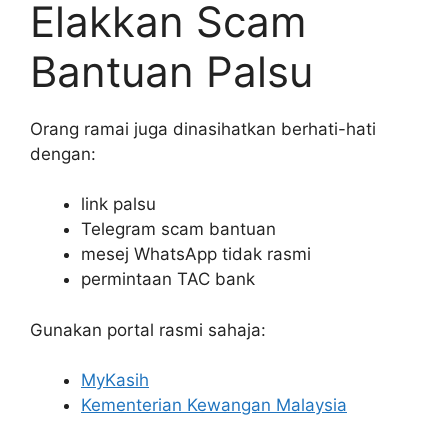
Elakkan Scam
Bantuan Palsu
Orang ramai juga dinasihatkan berhati-hati
dengan:
link palsu
Telegram scam bantuan
mesej WhatsApp tidak rasmi
permintaan TAC bank
Gunakan portal rasmi sahaja:
MyKasih
Kementerian Kewangan Malaysia