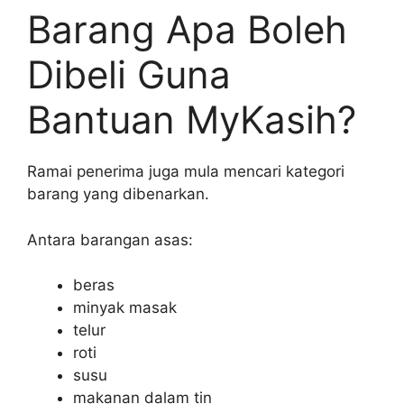
Barang Apa Boleh
Dibeli Guna
Bantuan MyKasih?
Ramai penerima juga mula mencari kategori
barang yang dibenarkan.
Antara barangan asas:
beras
minyak masak
telur
roti
susu
makanan dalam tin