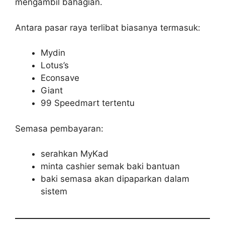
mengambil bahagian.
Antara pasar raya terlibat biasanya termasuk:
Mydin
Lotus’s
Econsave
Giant
99 Speedmart tertentu
Semasa pembayaran:
serahkan MyKad
minta cashier semak baki bantuan
baki semasa akan dipaparkan dalam
sistem