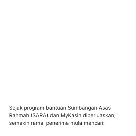
Sejak program bantuan Sumbangan Asas
Rahmah (SARA) dan MyKasih diperluaskan,
semakin ramai penerima mula mencari: