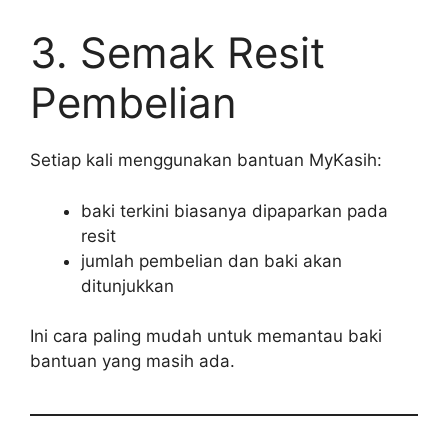
3. Semak Resit
Pembelian
Setiap kali menggunakan bantuan MyKasih:
baki terkini biasanya dipaparkan pada
resit
jumlah pembelian dan baki akan
ditunjukkan
Ini cara paling mudah untuk memantau baki
bantuan yang masih ada.