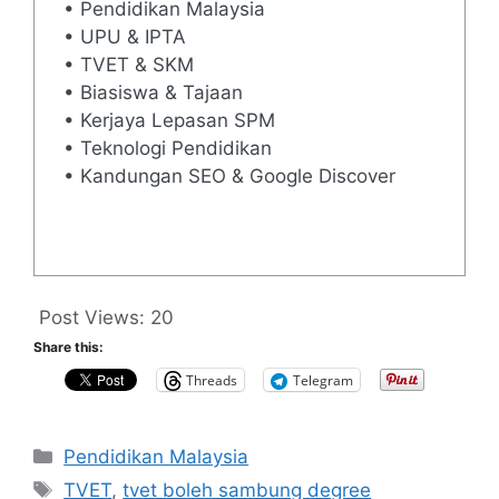
• Pendidikan Malaysia
• UPU & IPTA
• TVET & SKM
• Biasiswa & Tajaan
• Kerjaya Lepasan SPM
• Teknologi Pendidikan
• Kandungan SEO & Google Discover
Post Views:
20
Share this:
Threads
Telegram
Categories
Pendidikan Malaysia
Tags
TVET
,
tvet boleh sambung degree