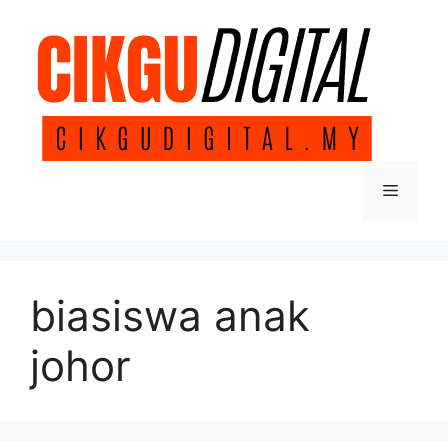
Skip
to
content
Menu
biasiswa anak
johor