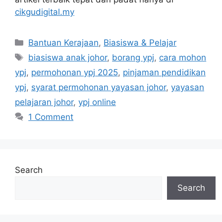
cikgudigital.my
Categories
Bantuan Kerajaan
,
Biasiswa & Pelajar
Tags
biasiswa anak johor
,
borang ypj
,
cara mohon
ypj
,
permohonan ypj 2025
,
pinjaman pendidikan
ypj
,
syarat permohonan yayasan johor
,
yayasan
pelajaran johor
,
ypj online
1 Comment
Search
Search