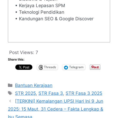
• Kerjaya Lepasan SPM
• Teknologi Pendidikan
• Kandungan SEO & Google Discover
Post Views:
7
Share this:
Threads
Telegram
Categories
Bantuan Kerajaan
Tags
STR 2025
,
STR Fasa 3
,
STR Fasa 3 2025
[TERKINI] Kemalangan UPSI Hari Ini 9 Jun
2025: 15 Maut, 31 Cedera – Fakta Lengkap &
Isu Semasa