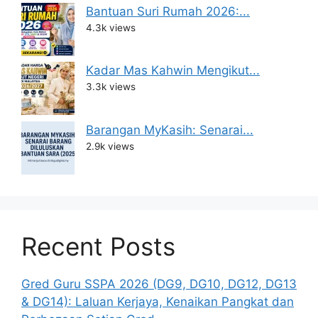
Bantuan Suri Rumah 2026:...
4.3k views
Kadar Mas Kahwin Mengikut...
3.3k views
Barangan MyKasih: Senarai...
2.9k views
Recent Posts
Gred Guru SSPA 2026 (DG9, DG10, DG12, DG13
& DG14): Laluan Kerjaya, Kenaikan Pangkat dan