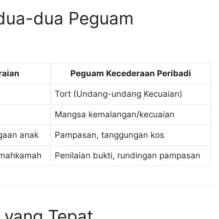
edua-dua Peguam
raian
Peguam Kecederaan Peribadi
)
Tort (Undang-undang Kecuaian)
Mangsa kemalangan/kecuaian
agaan anak
Pampasan, tanggungan kos
 mahkamah
Penilaian bukti, rundingan pampasan
 yang Tepat