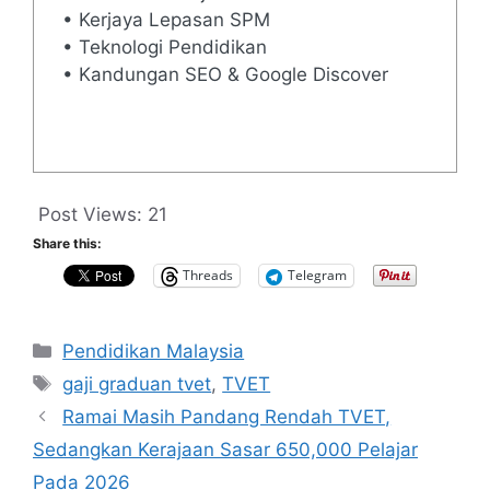
• Kerjaya Lepasan SPM
• Teknologi Pendidikan
• Kandungan SEO & Google Discover
Post Views:
21
Share this:
Threads
Telegram
Categories
Pendidikan Malaysia
Tags
gaji graduan tvet
,
TVET
Ramai Masih Pandang Rendah TVET,
Sedangkan Kerajaan Sasar 650,000 Pelajar
Pada 2026