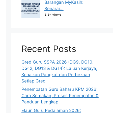
Barangan MyKasih:
Senarai...
2.9k views
Recent Posts
Gred Guru SSPA 2026 (DG9, DG10,
DG12, DG13 & DG14): Laluan Kerjaya,
Kenaikan Pangkat dan Perbezaan
Setiap Gred
Penempatan Guru Baharu KPM 2026:
Cara Semakan, Proses Penempatan &
Panduan Lengkap
Elaun Guru Pedalaman 2026: