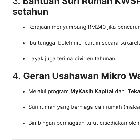
3.
Bantuan Suri Rumah KWSP
setahun
Kerajaan menyumbang RM240 jika pencar
Ibu tunggal boleh mencarum secara sukare
Layak juga terima dividen tahunan.
4.
Geran Usahawan Mikro Wa
Melalui program
MyKasih Kapital
dan
iTek
Suri rumah yang berniaga dari rumah (makana
Bimbingan perniagaan turut disediakan ol