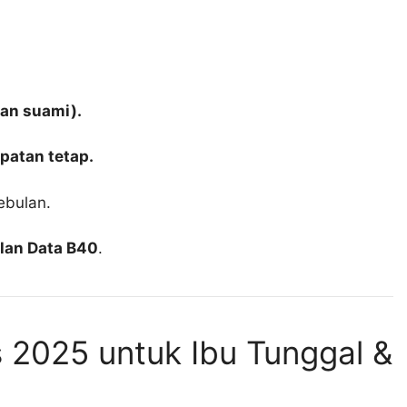
ian suami).
patan tetap.
ebulan.
lan Data B40
.
 2025 untuk Ibu Tunggal &