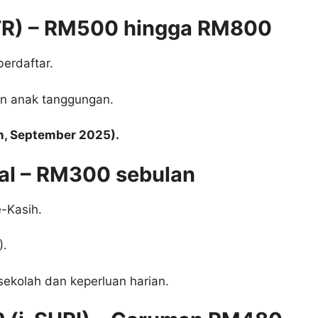
TR) – RM500 hingga RM800
berdaftar.
n anak tanggungan.
n, September 2025).
gal – RM300 sebulan
e-Kasih.
).
sekolah dan keperluan harian.