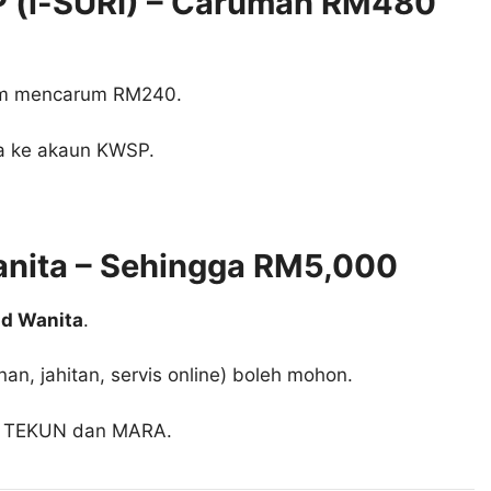
 (i-SURI) – Caruman RM480
um mencarum RM240.
la ke akaun KWSP.
nita – Sehingga RM5,000
ad Wanita
.
n, jahitan, servis online) boleh mohon.
eh TEKUN dan MARA.