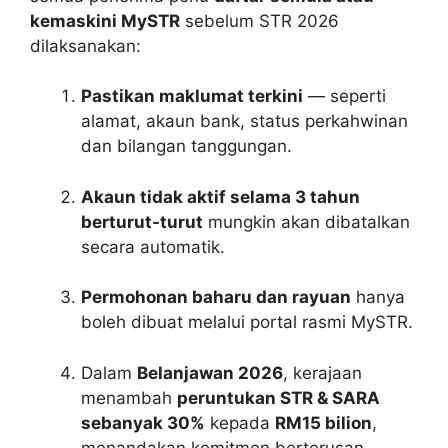
kemaskini MySTR
sebelum STR 2026
dilaksanakan:
Pastikan maklumat terkini
— seperti
alamat, akaun bank, status perkahwinan
dan bilangan tanggungan.
Akaun tidak aktif selama 3 tahun
berturut-turut
mungkin akan dibatalkan
secara automatik.
Permohonan baharu dan rayuan
hanya
boleh dibuat melalui portal rasmi MySTR.
Dalam
Belanjawan 2026
, kerajaan
menambah
peruntukan STR & SARA
sebanyak 30%
kepada
RM15 bilion
,
menandakan komitmen berterusan