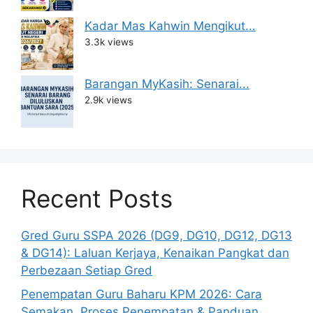
Kadar Mas Kahwin Mengikut...
3.3k views
Barangan MyKasih: Senarai...
2.9k views
Recent Posts
Gred Guru SSPA 2026 (DG9, DG10, DG12, DG13
& DG14): Laluan Kerjaya, Kenaikan Pangkat dan
Perbezaan Setiap Gred
Penempatan Guru Baharu KPM 2026: Cara
Semakan, Proses Penempatan & Panduan