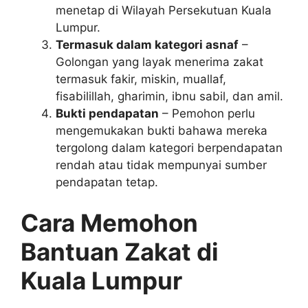
menetap di Wilayah Persekutuan Kuala
Lumpur.
Termasuk dalam kategori asnaf
–
Golongan yang layak menerima zakat
termasuk fakir, miskin, muallaf,
fisabilillah, gharimin, ibnu sabil, dan amil.
Bukti pendapatan
– Pemohon perlu
mengemukakan bukti bahawa mereka
tergolong dalam kategori berpendapatan
rendah atau tidak mempunyai sumber
pendapatan tetap.
Cara Memohon
Bantuan Zakat di
Kuala Lumpur