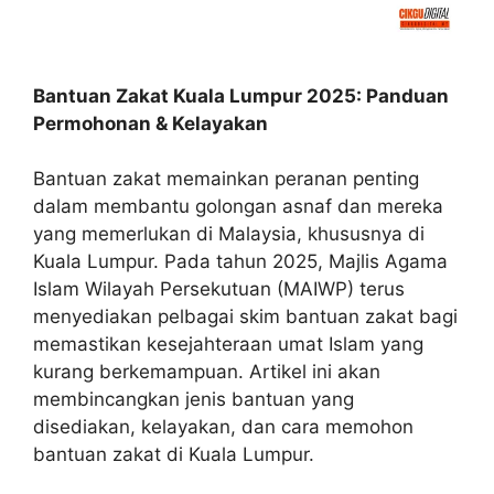
Bantuan Zakat Kuala Lumpur 2025: Panduan
Permohonan & Kelayakan
Bantuan zakat memainkan peranan penting
dalam membantu golongan asnaf dan mereka
yang memerlukan di Malaysia, khususnya di
Kuala Lumpur. Pada tahun 2025, Majlis Agama
Islam Wilayah Persekutuan (MAIWP) terus
menyediakan pelbagai skim bantuan zakat bagi
memastikan kesejahteraan umat Islam yang
kurang berkemampuan. Artikel ini akan
membincangkan jenis bantuan yang
disediakan, kelayakan, dan cara memohon
bantuan zakat di Kuala Lumpur.