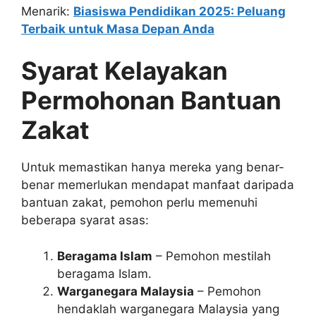
Menarik:
Biasiswa Pendidikan 2025: Peluang
Terbaik untuk Masa Depan Anda
Syarat Kelayakan
Permohonan Bantuan
Zakat
Untuk memastikan hanya mereka yang benar-
benar memerlukan mendapat manfaat daripada
bantuan zakat, pemohon perlu memenuhi
beberapa syarat asas:
Beragama Islam
– Pemohon mestilah
beragama Islam.
Warganegara Malaysia
– Pemohon
hendaklah warganegara Malaysia yang