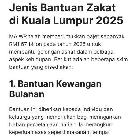
Jenis Bantuan Zakat
di Kuala Lumpur 2025
MAIWP telah memperuntukkan bajet sebanyak
RM1.67 bilion pada tahun 2025 untuk
membantu golongan asnaf dalam pelbagai
aspek kehidupan. Berikut adalah beberapa skim
bantuan yang disediakan:
1. Bantuan Kewangan
Bulanan
Bantuan ini diberikan kepada individu dan
keluarga yang memerlukan bagi meringankan
beban perbelanjaan harian. Ia merangkumi
keperluan asas seperti makanan, tempat