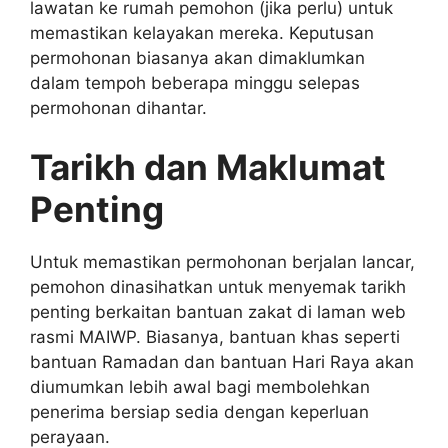
lawatan ke rumah pemohon (jika perlu) untuk
memastikan kelayakan mereka. Keputusan
permohonan biasanya akan dimaklumkan
dalam tempoh beberapa minggu selepas
permohonan dihantar.
Tarikh dan Maklumat
Penting
Untuk memastikan permohonan berjalan lancar,
pemohon dinasihatkan untuk menyemak tarikh
penting berkaitan bantuan zakat di laman web
rasmi MAIWP. Biasanya, bantuan khas seperti
bantuan Ramadan dan bantuan Hari Raya akan
diumumkan lebih awal bagi membolehkan
penerima bersiap sedia dengan keperluan
perayaan.