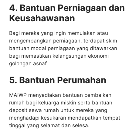
4. Bantuan Perniagaan dan
Keusahawanan
Bagi mereka yang ingin memulakan atau
mengembangkan perniagaan, terdapat skim
bantuan modal perniagaan yang ditawarkan
bagi memastikan kelangsungan ekonomi
golongan asnaf.
5. Bantuan Perumahan
MAIWP menyediakan bantuan pembaikan
rumah bagi keluarga miskin serta bantuan
deposit sewa rumah untuk mereka yang
menghadapi kesukaran mendapatkan tempat
tinggal yang selamat dan selesa.