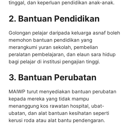
tinggal, dan keperluan pendidikan anak-anak.
2. Bantuan Pendidikan
Golongan pelajar daripada keluarga asnaf boleh
memohon bantuan pendidikan yang
merangkumi yuran sekolah, pembelian
peralatan pembelajaran, dan elaun sara hidup
bagi pelajar di institusi pengajian tinggi.
3. Bantuan Perubatan
MAIWP turut menyediakan bantuan perubatan
kepada mereka yang tidak mampu
menanggung kos rawatan hospital, ubat-
ubatan, dan alat bantuan kesihatan seperti
kerusi roda atau alat bantu pendengaran.