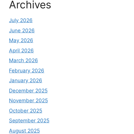
Archives
July 2026
June 2026
May 2026
April 2026
March 2026
February 2026
January 2026
December 2025
November 2025
October 2025
September 2025
August 2025