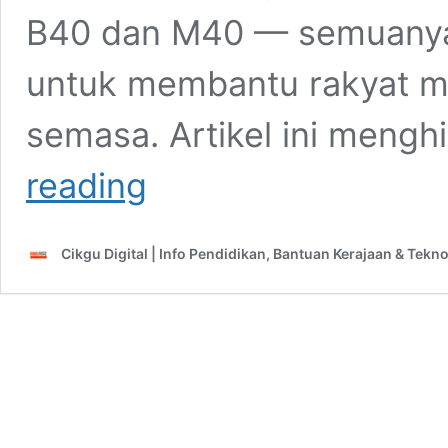
B40 dan M40 — semuanya
untuk membantu rakyat m
semasa. Artikel ini meng
Senarai
reading
Bantuan
Kerajaan
Malaysia
Cikgu Digital | Info Pendidikan, Bantuan Kerajaan & Tekn
2026
–
Paling
Lengkap
Untuk
Rakyat
Malaysia